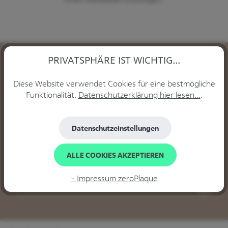
PRIVATSPHÄRE IST WICHTIG...
Diese Website verwendet Cookies für eine bestmögliche
Funktionalität.
Datenschutzerklärung hier lesen...
.
Abonnieren Sie jetzt unseren
regelmäßig erscheinenden Newsletter,
Datenschutzeinstellungen
um rechtzeitig über neue Produkte
und Angebote informiert zu werden.
ALLE COOKIES AKZEPTIEREN
E-Mail-Adresse*
- Impressum zeroPlaque
Loading...
Die mit einem Stern (*) markierten Felder sind Pflichtfelder.
Datenschutz
Ich habe die
Datenschutzbestimmungen
zur Kenntnis
genommen.
*